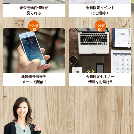
未公開物件情報が
会員限定イベント
見られる
にご招待！
POINT
POINT
03
04
新規物件情報を
会員限定セミナー
メールで配信!!
情報をお届け!!