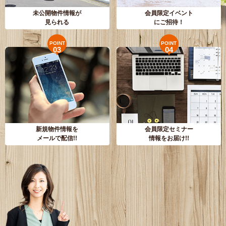
未公開物件情報が
会員限定イベント
見られる
にご招待！
POINT
POINT
03
04
新規物件情報を
会員限定セミナー
メールで配信!!
情報をお届け!!