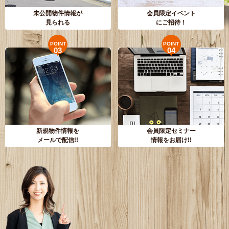
未公開物件情報が
会員限定イベント
見られる
にご招待！
POINT
POINT
03
04
新規物件情報を
会員限定セミナー
メールで配信!!
情報をお届け!!