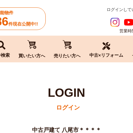
ログインして
能物件
86
件現在公開中!!
営業時間
中古×リフォーム
件検索
買いたい方へ
売りたい方へ
LOGIN
ログイン
中古戸建て 八尾市＊＊＊＊