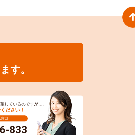
います。
希望しているのですが…」
せください！
話窓口
6-833