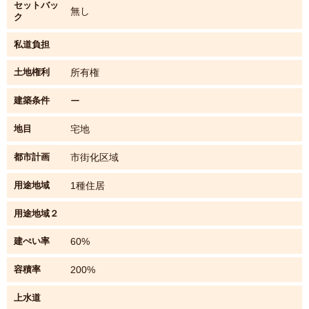
セットバッ
無し
ク
私道負担
土地権利
所有権
建築条件
ー
地目
宅地
都市計画
市街化区域
用途地域
1種住居
用途地域２
建ぺい率
60%
容積率
200%
上水道