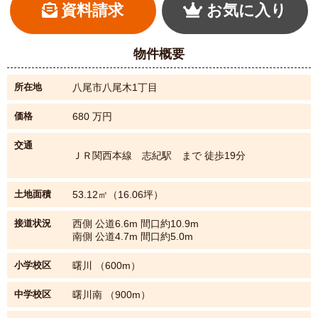
資料請求
お気に入り
物件概要
所在地
八尾市八尾木1丁目
価格
680
万円
交通
ＪＲ関西本線 志紀駅 まで 徒歩19分
土地面積
53.12㎡（16.06坪）
接道状況
西側 公道6.6m 間口約10.9m
南側 公道4.7m 間口約5.0m
小学校区
曙川 （600m）
中学校区
曙川南 （900m）