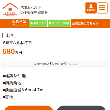
大阪府八尾市
会員登録
の不動産売買情報
会員限定
会員登録はこちら
お気に入り
マッチング物件
コンテンツ
土地
八尾市八尾木1丁目
680
万円
148
この物件は
人 の方が見ています
■建築条件無
■南西角地
■前面道路6.6ｍ×4.7ｍ
■更地