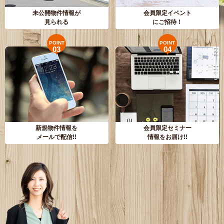
未公開物件情報が
会員限定イベント
見られる
にご招待！
POINT
POINT
03
04
新規物件情報を
会員限定セミナー
メールで配信!!
情報をお届け!!