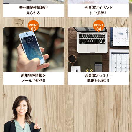
未公開物件情報が
会員限定イベント
見られる
にご招待！
POINT
POINT
03
04
新規物件情報を
会員限定セミナー
メールで配信!!
情報をお届け!!