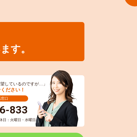
います。
希望しているのですが…」
せください！
話窓口
6-833
/ 定休日：火曜日・水曜日