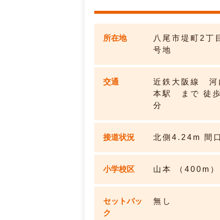
所在地
八尾市堤町2丁
号地
交通
近鉄大阪線 河
本駅 まで 徒歩
分
接道状況
北側4.24m 間
小学校区
山本 （400m）
セットバッ
無し
ク