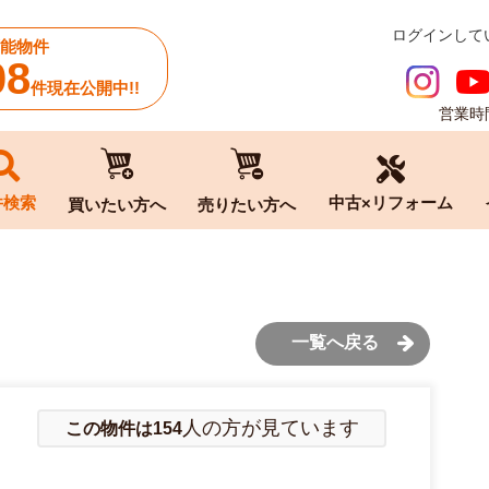
ログインして
能物件
08
件現在公開中!!
営業時間
中古×リフォーム
件検索
買いたい方へ
売りたい方へ
一覧へ戻る
人の方が見ています
この物件は154