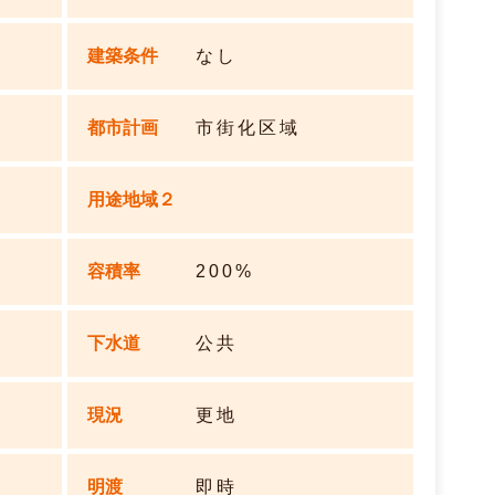
建築条件
なし
都市計画
市街化区域
用途地域２
容積率
200%
下水道
公共
現況
更地
明渡
即時