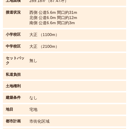
土地面積
289.18㎡（87.47坪）
接道状況
西側 公道5.6m 間口約31m
北側 公道6.0m 間口約12m
南側 公道6.6m 間口約3m
小学校区
大正 （1100m）
中学校区
大正 （2100m）
セットバッ
無し
ク
私道負担
土地権利
建築条件
なし
地目
宅地
都市計画
市街化区域