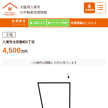
大阪府八尾市
会員登録
の不動産売買情報
会員限定
会員登録はこちら
お気に入り
マッチング物件
コンテンツ
土地
八尾市太田新町6丁目
4,500
万円
516
この物件は
人 の方が見ています