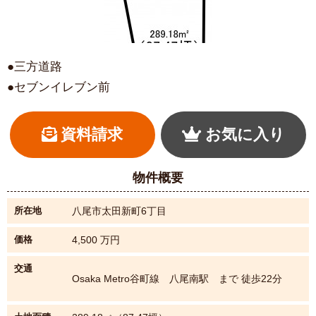
●三方道路
●セブンイレブン前
資料請求
お気に入り
物件概要
所在地
八尾市太田新町6丁目
【間取り】
価格
4,500
万円
交通
Osaka Metro谷町線 八尾南駅 まで 徒歩22分