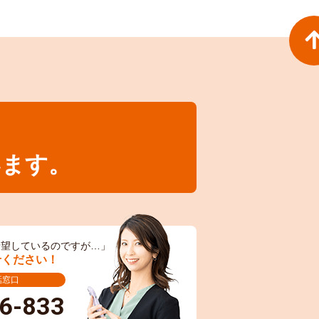
います。
希望しているのですが…」
せください！
話窓口
6-833