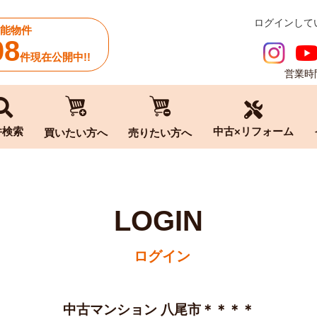
ログインして
能物件
08
件現在公開中!!
営業時間
中古×リフォーム
件検索
買いたい方へ
売りたい方へ
LOGIN
ログイン
中古マンション 八尾市＊＊＊＊