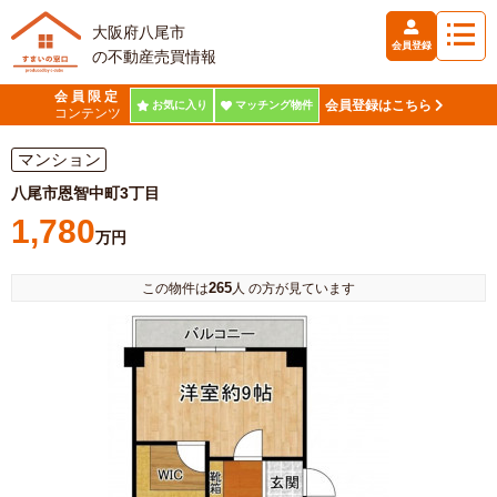
大阪府八尾市
会員登録
の不動産売買情報
会員限定
会員登録はこちら
お気に入り
マッチング物件
コンテンツ
マンション
八尾市恩智中町3丁目
1,780
万円
265
この物件は
人 の方が見ています