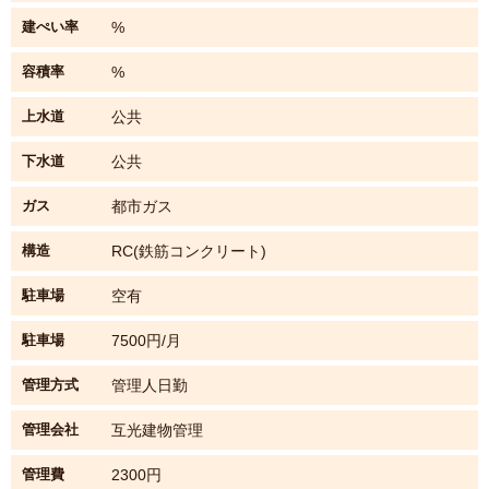
建ぺい率
%
容積率
%
上水道
公共
下水道
公共
ガス
都市ガス
構造
RC(鉄筋コンクリート)
駐車場
空有
駐車場
7500円/月
管理方式
管理人日勤
管理会社
互光建物管理
管理費
2300円