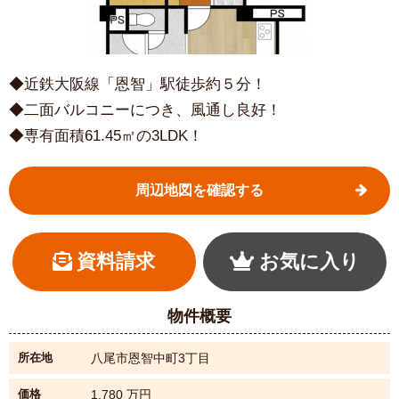
◆近鉄大阪線「恩智」駅徒歩約５分！
◆二面バルコニーにつき、風通し良好！
◆専有面積61.45㎡の3LDK！
周辺地図を確認する
資料請求
お気に入り
【間取り】
物件概要
所在地
八尾市恩智中町3丁目
価格
1,780
万円