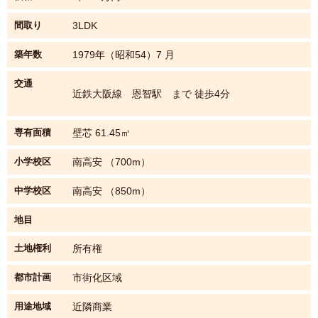
間取り
3LDK
築年数
1979年（昭和54）7 月
交通
近鉄大阪線 恩智駅 まで 徒歩4分
専有面積
壁芯 61.45㎡
小学校区
南高安 （700m）
中学校区
南高安 （850m）
地目
土地権利
所有権
都市計画
市街化区域
用途地域
近隣商業