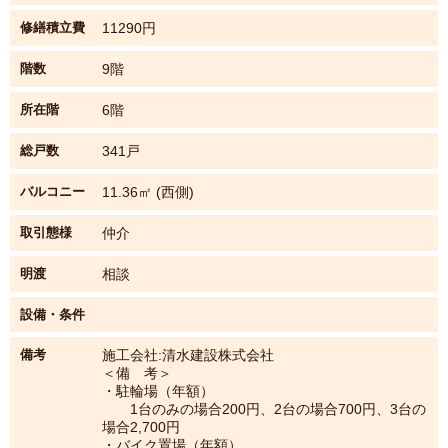
修繕積立費
11290円
階数
9階
所在階
6階
総戸数
341戸
バルコニー
11.36㎡ (西側)
取引態様
仲介
明渡
相談
設備・条件
備考
施工会社:清水建設株式会社
＜備 考＞
・駐輪場（年額）
1台のみの場合200円、2台の場合700円、3台の
場合2,700円
・バイク置場（年額）