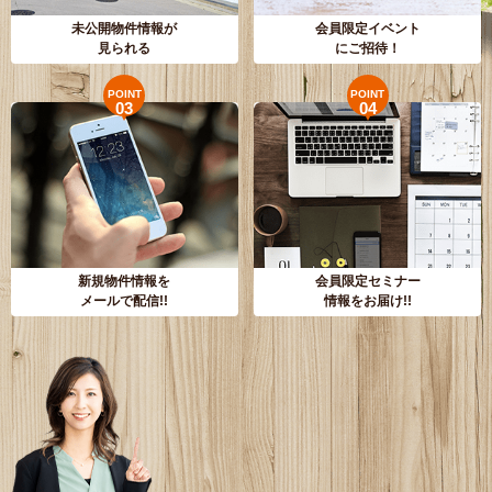
未公開物件情報が
会員限定イベント
見られる
にご招待！
POINT
POINT
03
04
新規物件情報を
会員限定セミナー
メールで配信!!
情報をお届け!!