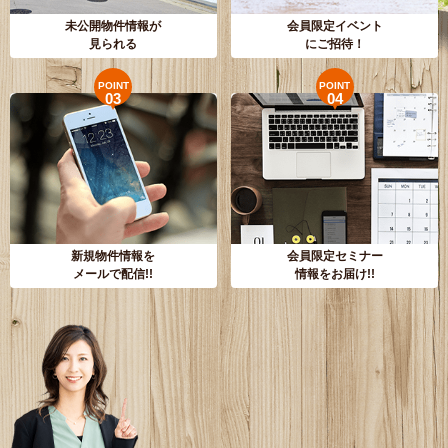
未公開物件情報が
会員限定イベント
見られる
にご招待！
POINT
POINT
03
04
新規物件情報を
会員限定セミナー
メールで配信!!
情報をお届け!!