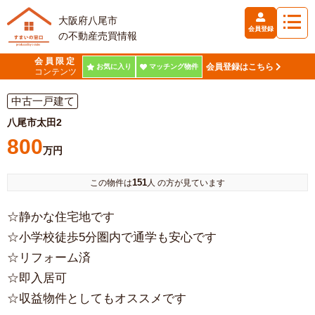
大阪府八尾市
会員登録
の不動産売買情報
会員限定
会員登録はこちら
お気に入り
マッチング物件
コンテンツ
中古一戸建て
八尾市太田2
800
万円
151
この物件は
人 の方が見ています
☆静かな住宅地です
☆小学校徒歩5分圏内で通学も安心です
☆リフォーム済
☆即入居可
☆収益物件としてもオススメです