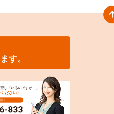
います。
希望しているのですが…」
せください！
話窓口
6-833