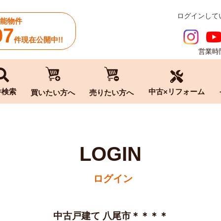
ログインして
能物件
07
件現在公開中!!
営業時間
中古×リフォーム
件検索
買いたい方へ
売りたい方へ
LOGIN
ログイン
中古戸建て 八尾市＊＊＊＊