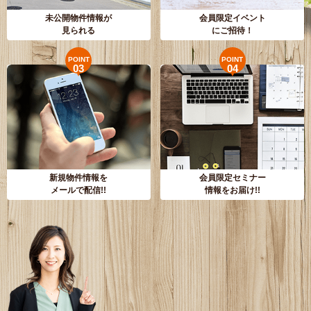
未公開物件情報が
会員限定イベント
見られる
にご招待！
POINT
POINT
03
04
新規物件情報を
会員限定セミナー
メールで配信!!
情報をお届け!!