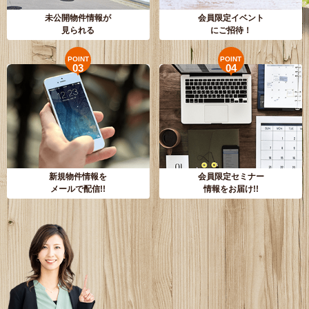
未公開物件情報が
会員限定イベント
見られる
にご招待！
POINT
POINT
03
04
新規物件情報を
会員限定セミナー
メールで配信!!
情報をお届け!!