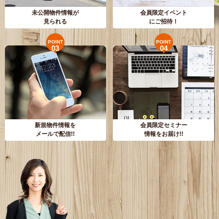
未公開物件情報が
会員限定イベント
見られる
にご招待！
POINT
POINT
03
04
新規物件情報を
会員限定セミナー
メールで配信!!
情報をお届け!!