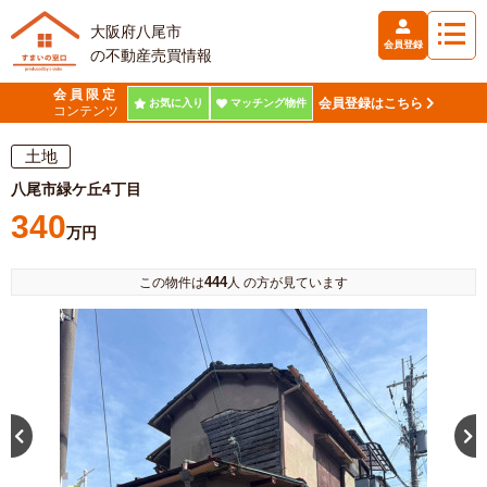
大阪府八尾市
会員登録
の不動産売買情報
会員限定
会員登録はこちら
お気に入り
マッチング物件
コンテンツ
土地
八尾市緑ケ丘4丁目
340
万円
444
この物件は
人 の方が見ています