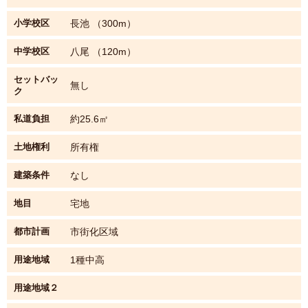
小学校区
長池 （300m）
中学校区
八尾 （120m）
セットバッ
無し
ク
私道負担
約25.6㎡
土地権利
所有権
建築条件
なし
地目
宅地
都市計画
市街化区域
用途地域
1種中高
用途地域２