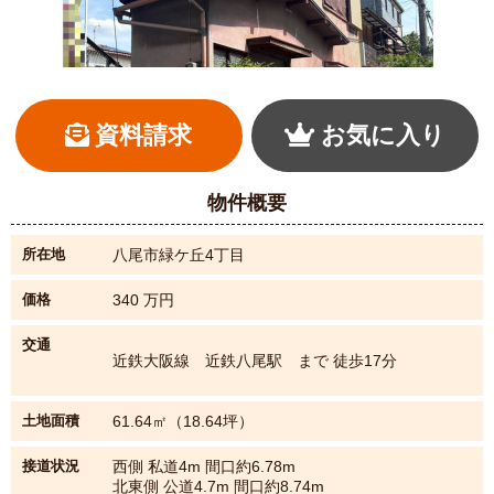
資料請求
お気に入り
物件概要
所在地
八尾市緑ケ丘4丁目
価格
340
万円
【外観】
交通
近鉄大阪線 近鉄八尾駅 まで 徒歩17分
土地面積
61.64㎡（18.64坪）
接道状況
西側 私道4m 間口約6.78m
北東側 公道4.7m 間口約8.74m