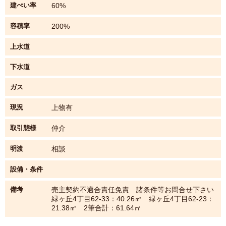
建ぺい率
60%
容積率
200%
上水道
下水道
ガス
現況
上物有
取引態様
仲介
明渡
相談
設備・条件
備考
売主契約不適合責任免責 諸条件等お問合せ下さい
緑ヶ丘4丁目62-33：40.26㎡ 緑ヶ丘4丁目62-23：
21.38㎡ 2筆合計：61.64㎡