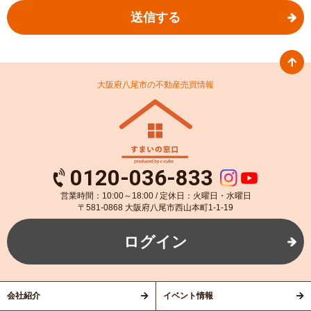
送信する
(1) お客さま情報に適用される個人情報の保護に関する法律その他の関係
法令を遵守し、適切に取り扱います。また、適宜取扱いの改善に努めま
す。
(2) お客さま情報の取扱いに関する規程を明確にし、従業者に周知徹底し
大阪府八尾市の不動産売買情報
ます。
また、取引先等に対しても適切にお客さま情報を取り扱うように要請しま
す。
(3) お客さま情報の収集に際しては、利用目的を特定して通知または公表
0120-036-833
し、その利用目的にしたがってお客さま情報を取り扱います。
営業時間：10:00～18:00 / 定休日：火曜日・水曜日
〒581-0868 大阪府八尾市西山本町1-1-19
(4) お客さま情報の漏洩、紛失、改ざん等を防止するために必要な対策を
講じて適切な管理を行います。
ログイン
(5) 保有するお客さま情報について、お客さま本人からの開示、訂正、削
除、利用停止の依頼を所定の窓口でお受けして、誠意をもって対応いたし
会社紹介
イベント情報
ます。