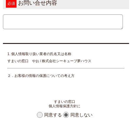
お問い合せ内容
必須
1. 個人情報取り扱い業者の氏名又は名称
すまいの窓口 やお / 株式会社シーキューブ夢ハウス
２．お客様の情報の保護についての考え方
当社は、当社の業務を円滑に行うため、お客さまの電子メールアドレスを
はじめ、氏名、住所、電話番号等の情報を収集・利用させていただいてお
すまいの窓口
ります。
個人情報保護方針に
当社は、これらのお客さまの個人情報（以下「お客さま情報」といいま
同意する
同意しない
す。）の適正な保護を重大な責務と認識し、この責務を果たすために、次
の方針の下でお客さま情報を取り扱います。